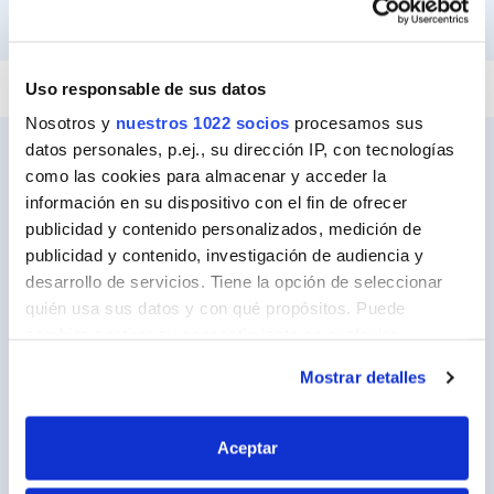
PEGAR Y FIJAR
REPARAR
SELLAR
Uso responsable de sus datos
Nosotros y
nuestros 1022 socios
procesamos sus
datos personales, p.ej., su dirección IP, con tecnologías
como las cookies para almacenar y acceder la
información en su dispositivo con el fin de ofrecer
Ceys
publicidad y contenido personalizados, medición de
Sobre Ceys
publicidad y contenido, investigación de audiencia y
desarrollo de servicios. Tiene la opción de seleccionar
Manualidades
quién usa sus datos y con qué propósitos. Puede
Bricolaje
cambiar o retirar su consentimiento en cualquier
momento desde la Declaración de cookies o clicando en
Sostenibilidad
Mostrar detalles
el Menú de consentimiento.
Contacto
Si lo permite, también quisiéramos:
Aceptar
Recopilar información sobre su ubicación
Nuestros Productos