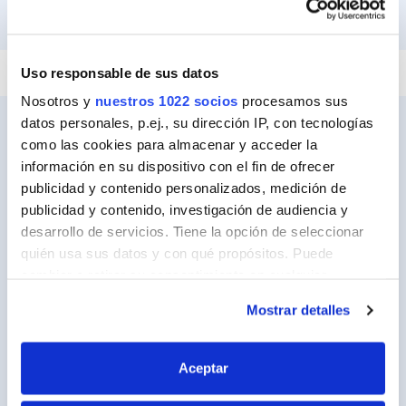
PEGAR Y FIJAR
REPARAR
SELLAR
Uso responsable de sus datos
Nosotros y
nuestros 1022 socios
procesamos sus
datos personales, p.ej., su dirección IP, con tecnologías
como las cookies para almacenar y acceder la
información en su dispositivo con el fin de ofrecer
Ceys
publicidad y contenido personalizados, medición de
Sobre Ceys
publicidad y contenido, investigación de audiencia y
desarrollo de servicios. Tiene la opción de seleccionar
Manualidades
quién usa sus datos y con qué propósitos. Puede
Bricolaje
cambiar o retirar su consentimiento en cualquier
momento desde la Declaración de cookies o clicando en
Sostenibilidad
Mostrar detalles
el Menú de consentimiento.
Contacto
Si lo permite, también quisiéramos:
Aceptar
Recopilar información sobre su ubicación
Nuestros Productos