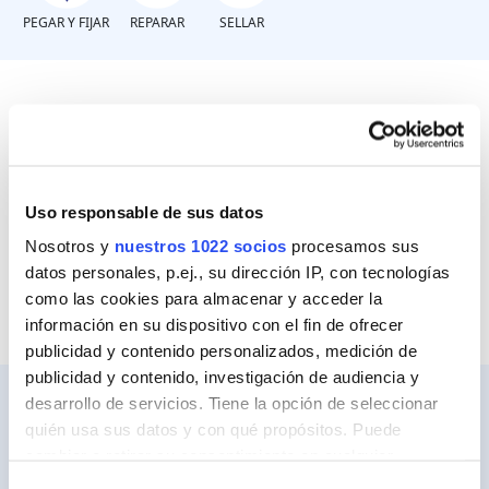
PEGAR Y FIJAR
REPARAR
SELLAR
¿Con qué materiales?
Sobre sí mismo
Uso responsable de sus datos
Nosotros y
nuestros 1022 socios
procesamos sus
Sobre otros materiales
datos personales, p.ej., su dirección IP, con tecnologías
como las cookies para almacenar y acceder la
información en su dispositivo con el fin de ofrecer
publicidad y contenido personalizados, medición de
publicidad y contenido, investigación de audiencia y
desarrollo de servicios. Tiene la opción de seleccionar
quién usa sus datos y con qué propósitos. Puede
cambiar o retirar su consentimiento en cualquier
Ceys
momento desde la Declaración de cookies o clicando en