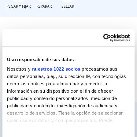
PEGAR Y FIJAR
REPARAR
SELLAR
Características de la superficie
Superficie reducida
Uso responsable de sus datos
Nosotros y
nuestros 1022 socios
procesamos sus
Superficie extensa
datos personales, p.ej., su dirección IP, con tecnologías
como las cookies para almacenar y acceder la
información en su dispositivo con el fin de ofrecer
publicidad y contenido personalizados, medición de
publicidad y contenido, investigación de audiencia y
desarrollo de servicios. Tiene la opción de seleccionar
quién usa sus datos y con qué propósitos. Puede
cambiar o retirar su consentimiento en cualquier
Ceys
momento desde la Declaración de cookies o clicando en