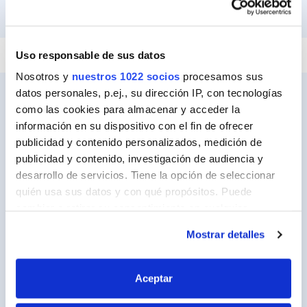
PEGAR Y FIJAR
REPARAR
SELLAR
Uso responsable de sus datos
Nosotros y
nuestros 1022 socios
procesamos sus
datos personales, p.ej., su dirección IP, con tecnologías
como las cookies para almacenar y acceder la
información en su dispositivo con el fin de ofrecer
Ceys
publicidad y contenido personalizados, medición de
Sobre Ceys
publicidad y contenido, investigación de audiencia y
desarrollo de servicios. Tiene la opción de seleccionar
Manualidades
quién usa sus datos y con qué propósitos. Puede
Bricolaje
cambiar o retirar su consentimiento en cualquier
momento desde la Declaración de cookies o clicando en
Sostenibilidad
Mostrar detalles
el Menú de consentimiento.
Contacto
Si lo permite, también quisiéramos:
Aceptar
Recopilar información sobre su ubicación
Nuestros Productos