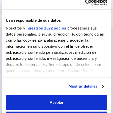
PEGAR Y FIJAR
REPARAR
SELLAR
Uso responsable de sus datos
Nosotros y
nuestros 1022 socios
procesamos sus
datos personales, p.ej., su dirección IP, con tecnologías
como las cookies para almacenar y acceder la
información en su dispositivo con el fin de ofrecer
Ceys
publicidad y contenido personalizados, medición de
Sobre Ceys
publicidad y contenido, investigación de audiencia y
desarrollo de servicios. Tiene la opción de seleccionar
Manualidades
quién usa sus datos y con qué propósitos. Puede
Bricolaje
cambiar o retirar su consentimiento en cualquier
momento desde la Declaración de cookies o clicando en
Sostenibilidad
Mostrar detalles
el Menú de consentimiento.
Contacto
Si lo permite, también quisiéramos:
Aceptar
Recopilar información sobre su ubicación
Nuestros Productos