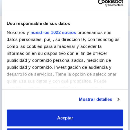
PEGAR Y FIJAR
REPARAR
SELLAR
Uso responsable de sus datos
Nosotros y
nuestros 1022 socios
procesamos sus
datos personales, p.ej., su dirección IP, con tecnologías
como las cookies para almacenar y acceder la
información en su dispositivo con el fin de ofrecer
Ceys
publicidad y contenido personalizados, medición de
Sobre Ceys
publicidad y contenido, investigación de audiencia y
desarrollo de servicios. Tiene la opción de seleccionar
Manualidades
quién usa sus datos y con qué propósitos. Puede
Bricolaje
cambiar o retirar su consentimiento en cualquier
momento desde la Declaración de cookies o clicando en
Sostenibilidad
Mostrar detalles
el Menú de consentimiento.
Contacto
Si lo permite, también quisiéramos:
Aceptar
Recopilar información sobre su ubicación
Nuestros Productos