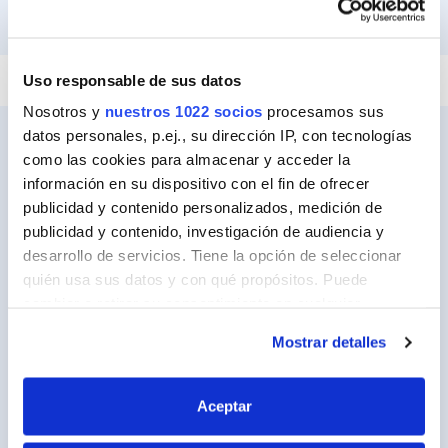
PEGAR Y FIJAR
REPARAR
SELLAR
Uso responsable de sus datos
Nosotros y
nuestros 1022 socios
procesamos sus
datos personales, p.ej., su dirección IP, con tecnologías
como las cookies para almacenar y acceder la
información en su dispositivo con el fin de ofrecer
Ceys
publicidad y contenido personalizados, medición de
Sobre Ceys
publicidad y contenido, investigación de audiencia y
desarrollo de servicios. Tiene la opción de seleccionar
Manualidades
quién usa sus datos y con qué propósitos. Puede
Bricolaje
cambiar o retirar su consentimiento en cualquier
momento desde la Declaración de cookies o clicando en
Sostenibilidad
Mostrar detalles
el Menú de consentimiento.
Contacto
Si lo permite, también quisiéramos:
Aceptar
Recopilar información sobre su ubicación
Nuestros Productos