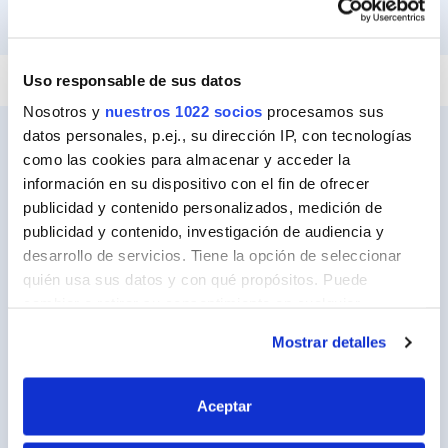
PEGAR Y FIJAR
REPARAR
SELLAR
Uso responsable de sus datos
Nosotros y
nuestros 1022 socios
procesamos sus
datos personales, p.ej., su dirección IP, con tecnologías
como las cookies para almacenar y acceder la
información en su dispositivo con el fin de ofrecer
Ceys
publicidad y contenido personalizados, medición de
Sobre Ceys
publicidad y contenido, investigación de audiencia y
desarrollo de servicios. Tiene la opción de seleccionar
Manualidades
quién usa sus datos y con qué propósitos. Puede
Bricolaje
cambiar o retirar su consentimiento en cualquier
momento desde la Declaración de cookies o clicando en
Sostenibilidad
Mostrar detalles
el Menú de consentimiento.
Contacto
Si lo permite, también quisiéramos:
Aceptar
Recopilar información sobre su ubicación
Nuestros Productos