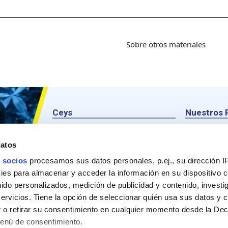
Sobre otros materiales
Ceys
Nuestros 
Sobre Ceys
Produc
datos
Manualidades
Recom
 socios
procesamos sus datos personales, p.ej., su dirección I
Bricolaje
Pregunt
es para almacenar y acceder la información en su dispositivo co
nido personalizados, medición de publicidad y contenido, investi
Sostenibilidad
servicios. Tiene la opción de seleccionar quién usa sus datos y 
Contacto
 o retirar su consentimiento en cualquier momento desde la Dec
Menú de consentimiento.