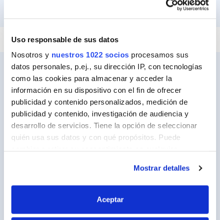
PEGAR Y FIJAR
REPARAR
SELLAR
Uso responsable de sus datos
Nosotros y
nuestros 1022 socios
procesamos sus
datos personales, p.ej., su dirección IP, con tecnologías
como las cookies para almacenar y acceder la
información en su dispositivo con el fin de ofrecer
Ceys
publicidad y contenido personalizados, medición de
Sobre Ceys
publicidad y contenido, investigación de audiencia y
desarrollo de servicios. Tiene la opción de seleccionar
Manualidades
quién usa sus datos y con qué propósitos. Puede
Bricolaje
cambiar o retirar su consentimiento en cualquier
momento desde la Declaración de cookies o clicando en
Sostenibilidad
Mostrar detalles
el Menú de consentimiento.
Contacto
Si lo permite, también quisiéramos:
Aceptar
Recopilar información sobre su ubicación
Nuestros Productos