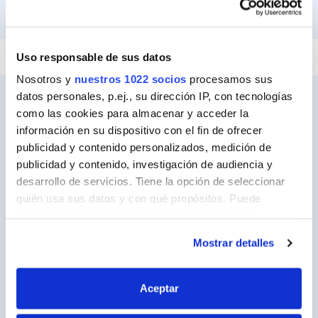
PEGAR Y FIJAR
REPARAR
SELLAR
Uso responsable de sus datos
Nosotros y
nuestros 1022 socios
procesamos sus
datos personales, p.ej., su dirección IP, con tecnologías
como las cookies para almacenar y acceder la
información en su dispositivo con el fin de ofrecer
Ceys
publicidad y contenido personalizados, medición de
Sobre Ceys
publicidad y contenido, investigación de audiencia y
desarrollo de servicios. Tiene la opción de seleccionar
Manualidades
quién usa sus datos y con qué propósitos. Puede
Bricolaje
cambiar o retirar su consentimiento en cualquier
momento desde la Declaración de cookies o clicando en
Sostenibilidad
Mostrar detalles
el Menú de consentimiento.
Contacto
Si lo permite, también quisiéramos:
Aceptar
Recopilar información sobre su ubicación
Nuestros Productos