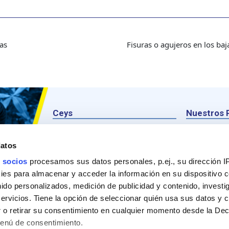
tas
Fisuras o agujeros en los baj
Ceys
Nuestros 
Sobre Ceys
Produc
datos
Manualidades
Recom
 socios
procesamos sus datos personales, p.ej., su dirección I
Bricolaje
Pregunt
es para almacenar y acceder la información en su dispositivo co
nido personalizados, medición de publicidad y contenido, investi
Sostenibilidad
servicios. Tiene la opción de seleccionar quién usa sus datos y 
Contacto
 o retirar su consentimiento en cualquier momento desde la Dec
Menú de consentimiento.