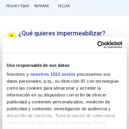
PEGAR Y FIJAR
REPARAR
SELLAR
¿Qué quieres impermeabilizar?
Techos interiores (manchas de humedad)
Uso responsable de sus datos
Paredes o muros de cuartos húmedos
(baños, lavaderos)
Nosotros y
nuestros 1022 socios
procesamos sus
datos personales, p.ej., su dirección IP, con tecnologías
Piscinas / Algibes / Depósitos (pierden)
como las cookies para almacenar y acceder la
información en su dispositivo con el fin de ofrecer
publicidad y contenido personalizados, medición de
publicidad y contenido, investigación de audiencia y
desarrollo de servicios. Tiene la opción de seleccionar
quién usa sus datos y con qué propósitos. Puede