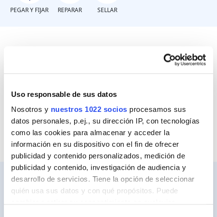
PEGAR Y FIJAR
REPARAR
SELLAR
¿En ámbito interior o exterior?
Interior
Uso responsable de sus datos
Nosotros y
nuestros 1022 socios
procesamos sus
Exterior
datos personales, p.ej., su dirección IP, con tecnologías
como las cookies para almacenar y acceder la
información en su dispositivo con el fin de ofrecer
publicidad y contenido personalizados, medición de
publicidad y contenido, investigación de audiencia y
desarrollo de servicios. Tiene la opción de seleccionar
quién usa sus datos y con qué propósitos. Puede
cambiar o retirar su consentimiento en cualquier
Ceys
momento desde la Declaración de cookies o clicando en