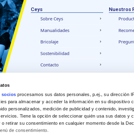
Ceys
Nuestros 
Sobre Ceys
Produc
Manualidades
Recom
Bricolaje
Pregunt
Sostenibilidad
Contacto
datos
Aviso legal
Política de privacidad
Política
 socios
procesamos sus datos personales, p.ej., su dirección I
es para almacenar y acceder la información en su dispositivo co
nido personalizados, medición de publicidad y contenido, investi
servicios. Tiene la opción de seleccionar quién usa sus datos y 
 o retirar su consentimiento en cualquier momento desde la Dec
Menú de consentimiento.