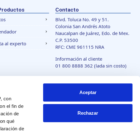
Productos
Contacto
tos
Blvd. Toluca No. 49 y 51.
Colonia San Andrés Atoto
endador
Naucalpan de Juárez, Edo. de Mex.
C.P. 53500
a al experto
RFC: CME 961115 NRA
Información al cliente
01 800 8888 362
(lada sin costo)
www.acmarca.com
Aceptar
 de cookies
P, con
n el fin de
Rechazar
gación de
con qué
laración de