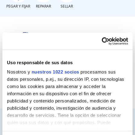
PEGAR Y FIJAR
REPARAR
SELLAR
¿Tienes que reparar una
rasgadura o fisura?
Uso responsable de sus datos
Rasgaduras en plásticos flexibles
Nosotros y
nuestros 1022 socios
procesamos sus
Fisuras
datos personales, p.ej., su dirección IP, con tecnologías
como las cookies para almacenar y acceder la
información en su dispositivo con el fin de ofrecer
publicidad y contenido personalizados, medición de
publicidad y contenido, investigación de audiencia y
desarrollo de servicios. Tiene la opción de seleccionar
quién usa sus datos y con qué propósitos. Puede
cambiar o retirar su consentimiento en cualquier