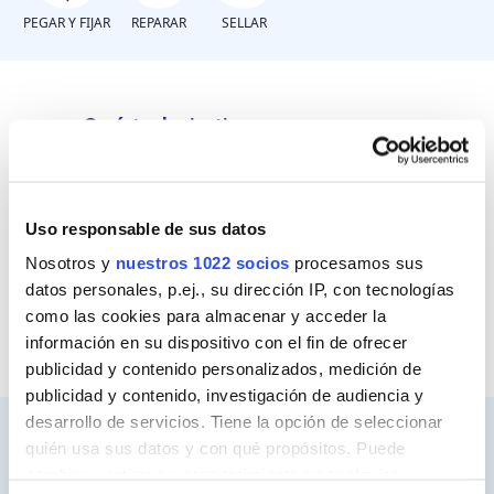
PEGAR Y FIJAR
REPARAR
SELLAR
¿Qué trabajo tienes que
realizar?
Uso responsable de sus datos
Pegar piezas
Nosotros y
nuestros 1022 socios
procesamos sus
Sellar en cocinas y baños
datos personales, p.ej., su dirección IP, con tecnologías
como las cookies para almacenar y acceder la
información en su dispositivo con el fin de ofrecer
publicidad y contenido personalizados, medición de
publicidad y contenido, investigación de audiencia y
desarrollo de servicios. Tiene la opción de seleccionar
quién usa sus datos y con qué propósitos. Puede
cambiar o retirar su consentimiento en cualquier