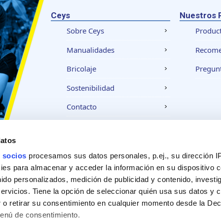
Ceys
Nuestros 
Sobre Ceys
Produc
Manualidades
Recom
Bricolaje
Pregunt
Sostenibilidad
Contacto
datos
Aviso legal
Política de privacidad
Política
 socios
procesamos sus datos personales, p.ej., su dirección I
es para almacenar y acceder la información en su dispositivo co
nido personalizados, medición de publicidad y contenido, investi
servicios. Tiene la opción de seleccionar quién usa sus datos y 
 o retirar su consentimiento en cualquier momento desde la Dec
Menú de consentimiento.