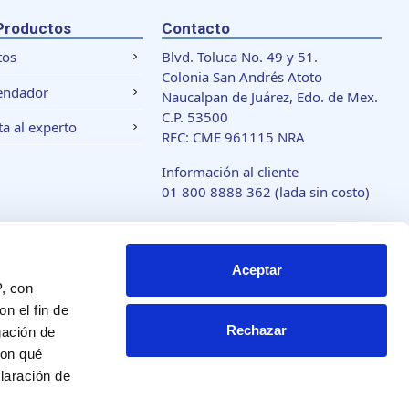
Productos
Contacto
tos
Blvd. Toluca No. 49 y 51.
Colonia San Andrés Atoto
endador
Naucalpan de Juárez, Edo. de Mex.
C.P. 53500
a al experto
RFC: CME 961115 NRA
Información al cliente
01 800 8888 362
(lada sin costo)
www.acmarca.com
Aceptar
 de cookies
P, con
n el fin de
Rechazar
gación de
con qué
laración de