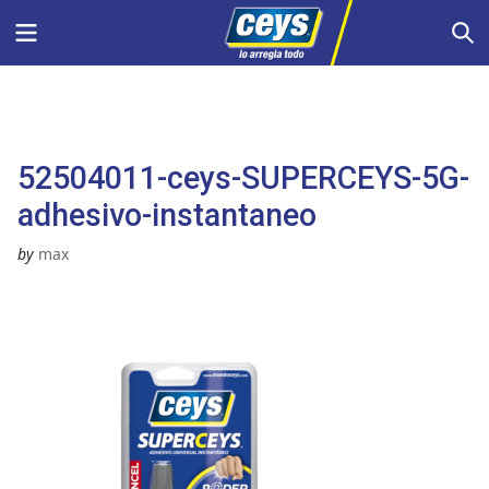
Saltar
Menu
S
al
contenido
52504011-ceys-SUPERCEYS-5G-
adhesivo-instantaneo
by
max