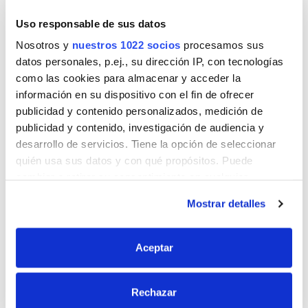
Uso responsable de sus datos
Nombre
Nosotros y
nuestros 1022 socios
procesamos sus
datos personales, p.ej., su dirección IP, con tecnologías
como las cookies para almacenar y acceder la
información en su dispositivo con el fin de ofrecer
Correo
publicidad y contenido personalizados, medición de
publicidad y contenido, investigación de audiencia y
desarrollo de servicios. Tiene la opción de seleccionar
quién usa sus datos y con qué propósitos. Puede
Sitio web
cambiar o retirar su consentimiento en cualquier
momento desde la Declaración de cookies o clicando en
Mostrar detalles
el Menú de consentimiento.
Si lo permite, también quisiéramos:
Aceptar
Recopilar información sobre su ubicación
geográfica que puede tener una precisión de varios
Rechazar
metros