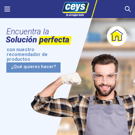
Saltar
Menu
S
al
contenido
Encuentra la
Solución perfecta
con nuestro
recomendador de
productos
¿Qué quieres hacer?