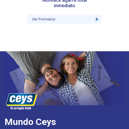
Montack agarre total
inmediato
Ver Formatos
Ver Fo
Mundo Ceys