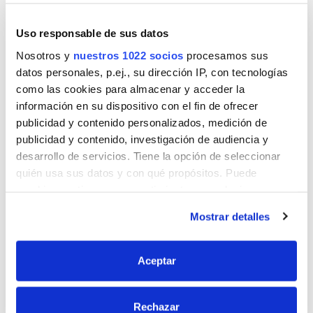
resistencia final.
Uso responsable de sus datos
Descubrir
Nosotros y
nuestros 1022 socios
procesamos sus
datos personales, p.ej., su dirección IP, con tecnologías
como las cookies para almacenar y acceder la
información en su dispositivo con el fin de ofrecer
publicidad y contenido personalizados, medición de
publicidad y contenido, investigación de audiencia y
desarrollo de servicios. Tiene la opción de seleccionar
quién usa sus datos y con qué propósitos. Puede
cambiar o retirar su consentimiento en cualquier
momento desde la Declaración de cookies o clicando en
Mostrar detalles
el Menú de consentimiento.
Fijación
Si lo permite, también quisiéramos:
Aceptar
Recopilar información sobre su ubicación
geográfica que puede tener una precisión de varios
Rechazar
metros