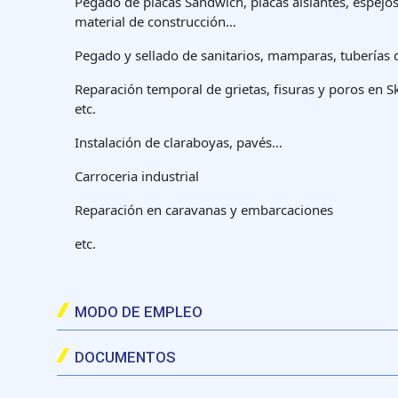
Pegado de placas Sandwich, placas aislantes, espejos,
material de construcción…
Pegado y sellado de sanitarios, mamparas, tuberías
Reparación temporal de grietas, fisuras y poros en 
etc.
Instalación de claraboyas, pavés…
Carroceria industrial
Reparación en caravanas y embarcaciones
etc.
MODO DE EMPLEO
CORTAR la boca del Cartucho o el Tubo y enroscar la Cánula cortándola en diagonal.
COLOCAR el Cartucho en la Pistola y APLICAR: Como adhesivo: aplicar sobre una de las superficies y unir presionando. Como sellador: aplicar un cordón y alisar con el dedo enjabonado.
DOCUMENTOS