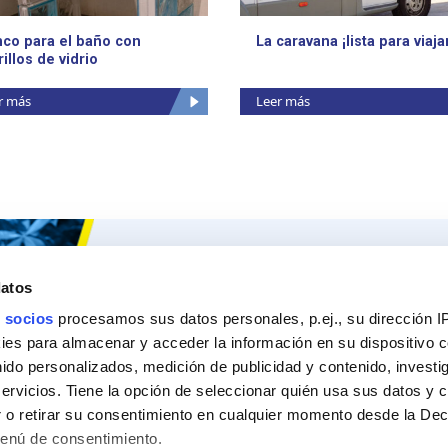
co para el baño con
La caravana ¡lista para viaja
rillos de vidrio
r más
Leer más
Ceys
Nuestros 
datos
Sobre Ceys
Produc
 socios
procesamos sus datos personales, p.ej., su dirección I
Manualidades
Recom
es para almacenar y acceder la información en su dispositivo co
nido personalizados, medición de publicidad y contenido, investi
Bricolaje
Pregunt
servicios. Tiene la opción de seleccionar quién usa sus datos y 
Sostenibilidad
 o retirar su consentimiento en cualquier momento desde la Dec
Menú de consentimiento.