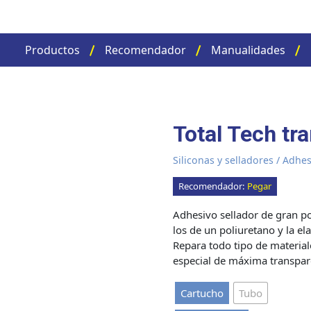
Productos
Recomendador
Manualidades
Total Tech tr
Siliconas y selladores
/
Adhes
Recomendador:
Pegar
Adhesivo sellador de gran po
los de un poliuretano y la el
Repara todo tipo de materiale
especial de máxima transpar
Cartucho
Tubo