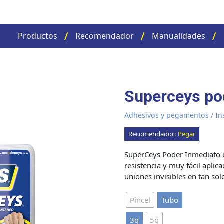
Productos
Recomendador
Manualidades
Superceys po
Adhesivos y pegamentos
/
In
Recomendador:
Pegar
SuperCeys Poder Inmediato e
resistencia y muy fácil aplica
uniones invisibles en tan so
Pincel
Tubo
3g
5g