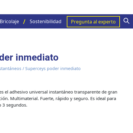
S
Bricolaje
Sostenibilidad
Pregunta al experto
der inmediato
stantáneos
/ Superceys poder inmediato
s el adhesivo universal instantáneo transparente de gran
ción. Multimaterial. Fuerte, rápido y seguro. Es ideal para
lo 3 segundos.