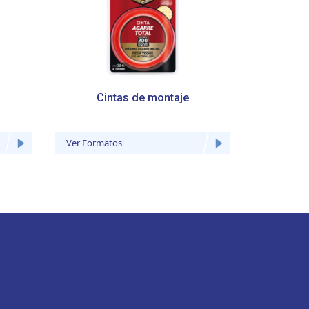
Cintas de montaje
Total
Ver Formatos
Ver Forma