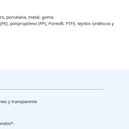
ero, porcelana, metal, goma.
(PE), polipropileno (PP), Porex®, PTFE, tejidos sintéticos y
neo y transparente.
gundos*.