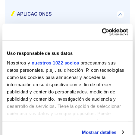
APLICACIONES
Sellado de duchas, bañeras, lavabos, pilas,
inodoros, bidé, fregaderos, vitrocerámicas,
encimeras
Uso responsable de sus datos
Nosotros y
nuestros 1022 socios
procesamos sus
MODO DE EMPLEO
datos personales, p.ej., su dirección IP, con tecnologías
como las cookies para almacenar y acceder la
1- Retirar bien la silicona anterior porque la silicona anterior no adhiere sobre silicona.
2- Limpiar la superficie a sellar: limpiar y eliminar bien el moho y la suciedad de raíz
3- Aplicar cinta de pintor alrededor de la junta, dejando a la vista sólo la holgura donde hay que aplicar la silicona
4- Cortar la Cánula del Cartucho en diagonal para facilitar la aplicación
5- Alisar el cordón: con el dedo enjabonado o con una espátula “alisa silicona”
6- Una vez aplicada la silicona, retirar la cinta de pintor y…!listo!
DOCUMENTOS
información en su dispositivo con el fin de ofrecer
publicidad y contenido personalizados, medición de
publicidad y contenido, investigación de audiencia y
CARACTERÍSTICAS
desarrollo de servicios. Tiene la opción de seleccionar
quién usa sus datos y con qué propósitos. Puede
Resistencia fuerte al moho. Nivel 3
cambiar o retirar su consentimiento en cualquier
momento desde la Declaración de cookies o clicando en
Seca en 24 horas
Mostrar detalles
el Menú de consentimiento.