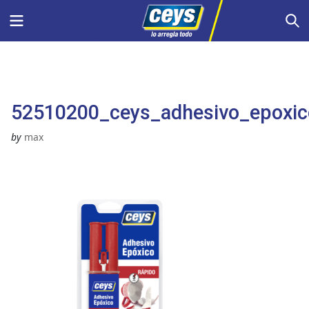
Saltar
Menu
S
al
contenido
52510200_ceys_adhesivo_epoxico
by
max