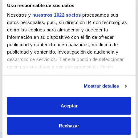
Nombre
Uso responsable de sus datos
Nosotros y
nuestros 1022 socios
procesamos sus
datos personales, p.ej., su dirección IP, con tecnologías
como las cookies para almacenar y acceder la
Correo
información en su dispositivo con el fin de ofrecer
publicidad y contenido personalizados, medición de
publicidad y contenido, investigación de audiencia y
desarrollo de servicios. Tiene la opción de seleccionar
Sitio web
quién usa sus datos y con qué propósitos. Puede
cambiar o retirar su consentimiento en cualquier
momento desde la Declaración de cookies o clicando en
Mostrar detalles
el Menú de consentimiento.
Si lo permite, también quisiéramos:
Aceptar
Recopilar información sobre su ubicación
geográfica que puede tener una precisión de varios
Rechazar
metros
Identificar su dispositivo analizándolo activamente