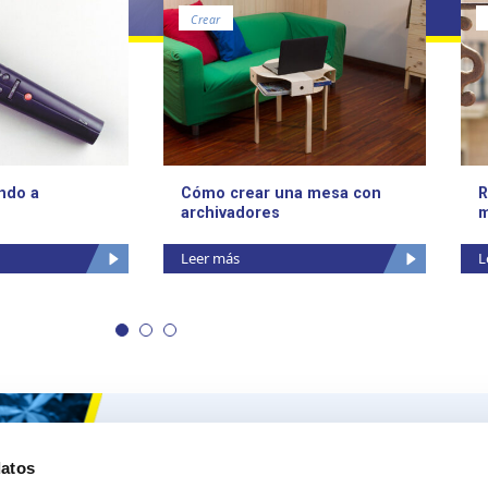
Crear
ndo a
Cómo crear una mesa con
R
archivadores
m
Leer más
L
Ceys
Nuestros 
datos
Sobre Ceys
Produc