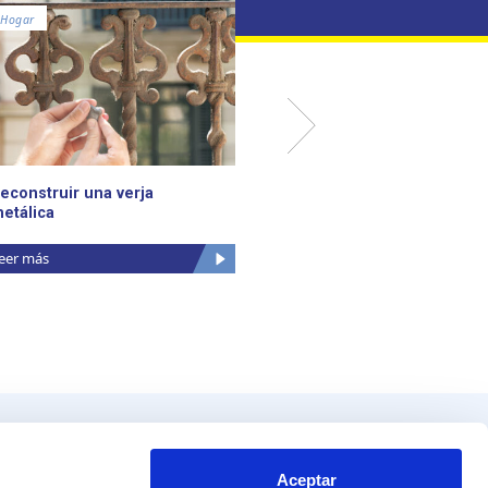
Hogar
Crear
econstruir una verja
Cómo hacer una mesa par
etálica
brazo del sofá
eer más
Leer más
Productos
Contacto
tos
Blvd. Toluca No. 49 y 51.
Aceptar