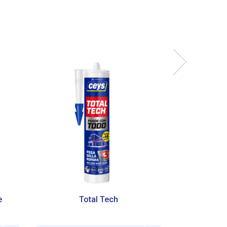
e
Total Tech
T