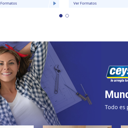
 Formatos
Ver Formatos
Mund
Todo es 