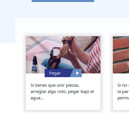
Pegar
Si tienes que unir piezas,
Si no
arreglar algo roto, pegar bajo el
la par
agua…
perm