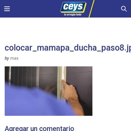
Saltar
Menu
S
al
contenido
colocar_mamapa_ducha_paso8.j
by
max
Agregar un comentario