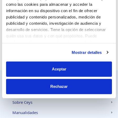
como las cookies para almacenar y acceder la
información en su dispositivo con el fin de ofrecer
Sitio web
publicidad y contenido personalizados, medición de
publicidad y contenido, investigación de audiencia y
desarrollo de servicios. Tiene la opción de seleccionar
quién usa sus datos y con qué propósitos. Puede
cambiar o retirar su consentimiento en cualquier
momento desde la Declaración de cookies o clicando en
Mostrar detalles
el Menú de consentimiento.
Si lo permite, también quisiéramos:
Aceptar
Recopilar información sobre su ubicación
geográfica que puede tener una precisión de varios
Rechazar
metros
Identificar su dispositivo analizándolo activamente
Ceys
para buscar características específicas (huellas
Sobre Ceys
digitales)
Manualidades
Obtenga más información sobre cómo se procesan sus