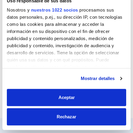
Uso responsable de sus datos
Nombre
Nosotros y
nuestros 1022 socios
procesamos sus
datos personales, p.ej., su dirección IP, con tecnologías
como las cookies para almacenar y acceder la
Correo
información en su dispositivo con el fin de ofrecer
publicidad y contenido personalizados, medición de
publicidad y contenido, investigación de audiencia y
desarrollo de servicios. Tiene la opción de seleccionar
Sitio web
quién usa sus datos y con qué propósitos. Puede
cambiar o retirar su consentimiento en cualquier
momento desde la Declaración de cookies o clicando en
Mostrar detalles
el Menú de consentimiento.
Si lo permite, también quisiéramos:
Aceptar
Recopilar información sobre su ubicación
geográfica que puede tener una precisión de varios
Rechazar
metros
Identificar su dispositivo analizándolo activamente
para buscar características específicas (huellas