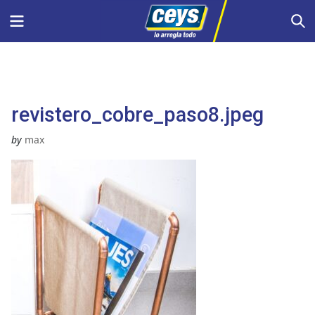
Saltar
Menu
S
al
contenido
revistero_cobre_paso8.jpeg
by
max