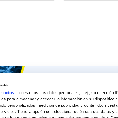
Ceys
Nuestros 
datos
Sobre Ceys
Produc
 socios
procesamos sus datos personales, p.ej., su dirección I
Manualidades
Recom
es para almacenar y acceder la información en su dispositivo co
nido personalizados, medición de publicidad y contenido, investi
Bricolaje
Pregunt
servicios. Tiene la opción de seleccionar quién usa sus datos y 
 o retirar su consentimiento en cualquier momento desde la Dec