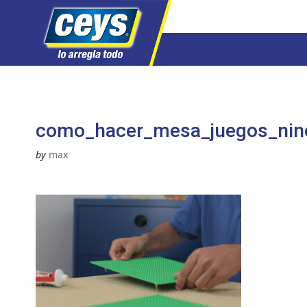
Saltar
al
contenido
como_hacer_mesa_juegos_nin
by
max