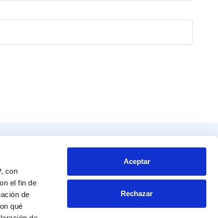
Productos
Contacto
tos
Blvd. Toluca No. 49 y 51.
Aceptar
P, con
Colonia San Andrés Atoto
endador
Naucalpan de Juárez, Edo. de Mex.
n el fin de
Rechazar
C.P. 53500
gación de
a al experto
RFC: CME 961115 NRA
con qué
laración de