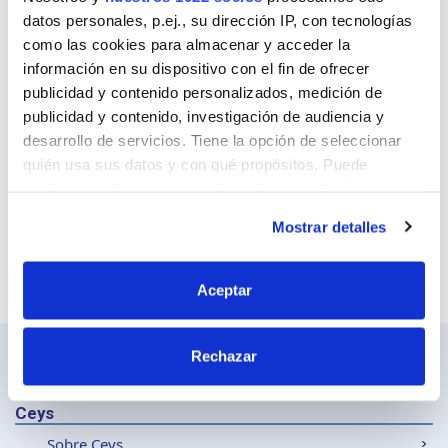
Correo
datos personales, p.ej., su dirección IP, con tecnologías
como las cookies para almacenar y acceder la
información en su dispositivo con el fin de ofrecer
publicidad y contenido personalizados, medición de
Sitio web
publicidad y contenido, investigación de audiencia y
desarrollo de servicios. Tiene la opción de seleccionar
quién usa sus datos y con qué propósitos. Puede
cambiar o retirar su consentimiento en cualquier
momento desde la Declaración de cookies o clicando en
Mostrar detalles
el Menú de consentimiento.
Si lo permite, también quisiéramos:
Aceptar
Recopilar información sobre su ubicación
geográfica que puede tener una precisión de varios
Rechazar
metros
Identificar su dispositivo analizándolo activamente
para buscar características específicas (huellas
Ceys
digitales)
Sobre Ceys