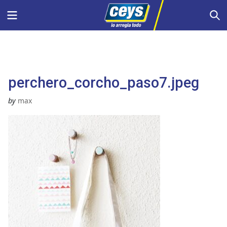
Saltar
Menu
S
al
contenido
perchero_corcho_paso7.jpeg
by
max