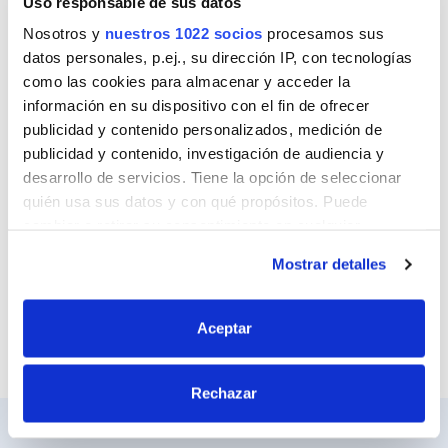
Uso responsable de sus datos
Nombre
Nosotros y
nuestros 1022 socios
procesamos sus
datos personales, p.ej., su dirección IP, con tecnologías
como las cookies para almacenar y acceder la
Correo
información en su dispositivo con el fin de ofrecer
publicidad y contenido personalizados, medición de
publicidad y contenido, investigación de audiencia y
desarrollo de servicios. Tiene la opción de seleccionar
Sitio web
quién usa sus datos y con qué propósitos. Puede
cambiar o retirar su consentimiento en cualquier
momento desde la Declaración de cookies o clicando en
Mostrar detalles
el Menú de consentimiento.
Si lo permite, también quisiéramos:
Aceptar
Recopilar información sobre su ubicación
geográfica que puede tener una precisión de varios
Rechazar
metros
Identificar su dispositivo analizándolo activamente
para buscar características específicas (huellas