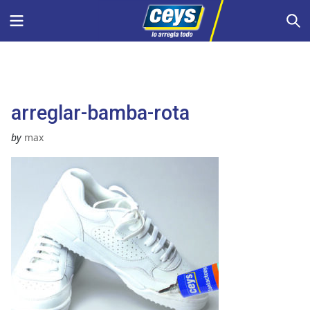
Saltar
Menu
S
al
contenido
arreglar-bamba-rota
by
max