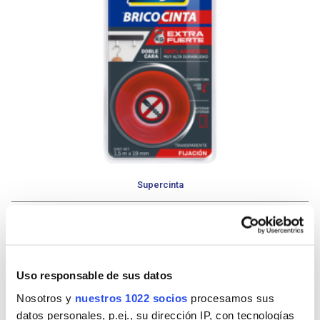
Supercinta
Otras manualidades en esta categoría
<
>
Uso responsable de sus datos
Hogar
Nosotros y
nuestros 1022 socios
procesamos sus
datos personales, p.ej., su dirección IP, con tecnologías