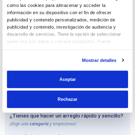
como las cookies para almacenar y acceder la
información en su dispositivo con el fin de ofrecer
publicidad y contenido personalizados, medición de
publicidad y contenido, investigación de audiencia y
desarrollo de servicios. Tiene la opción de seleccionar
quién usa sus datos y con qué propósitos. Puede
cambiar o retirar su consentimiento en cualquier
momento desde la Declaración de cookies o clicando en
Mostrar detalles
el Menú de consentimiento.
Leer más
Arreglar un mando a distancia
Si lo permite, también quisiéramos:
Aceptar
Recopilar información sobre su ubicación
geográfica que puede tener una precisión de varios
Rechazar
metros
Manualidades
Identificar su dispositivo analizándolo activamente
para buscar características específicas (huellas
¿Tienes que hacer un arreglo rápido y sencillo?
digitales)
¡Elige una
categoría
y empecemos!
Obtenga más información sobre cómo se procesan sus