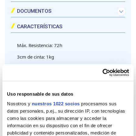
Repartir la cinta por toda la superficie para asegurar mayor fijación
DOCUMENTOS
CARACTERÍSTICAS
Máx. Resistencia: 72h
3cm de cinta: 1kg
-30ºC a +150ºC
Espesor cinta 1mm
Uso responsable de sus datos
Nosotros y
nuestros 1022 socios
procesamos sus
datos personales, p.ej., su dirección IP, con tecnologías
como las cookies para almacenar y acceder la
Productos relacionados
información en su dispositivo con el fin de ofrecer
publicidad y contenido personalizados, medición de