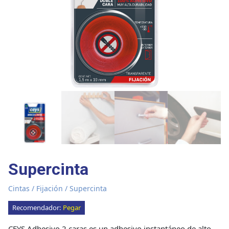
Supercinta
Cintas
/
Fijación
/ Supercinta
Recomendador:
Pegar
CEYS Adhesivo 2 caras es un adhesivo instantáneo de alto