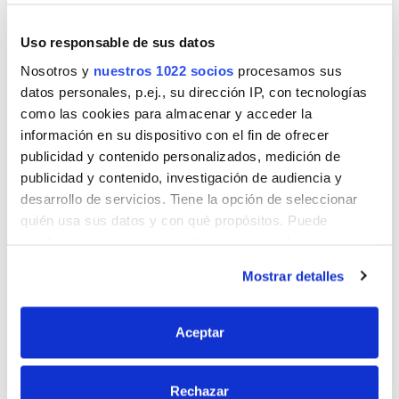
resistencia final.
Uso responsable de sus datos
Descubrir
Nosotros y
nuestros 1022 socios
procesamos sus
datos personales, p.ej., su dirección IP, con tecnologías
como las cookies para almacenar y acceder la
información en su dispositivo con el fin de ofrecer
publicidad y contenido personalizados, medición de
publicidad y contenido, investigación de audiencia y
desarrollo de servicios. Tiene la opción de seleccionar
quién usa sus datos y con qué propósitos. Puede
cambiar o retirar su consentimiento en cualquier
momento desde la Declaración de cookies o clicando en
Mostrar detalles
el Menú de consentimiento.
Fijación
Si lo permite, también quisiéramos:
Aceptar
Recopilar información sobre su ubicación
geográfica que puede tener una precisión de varios
Rechazar
metros