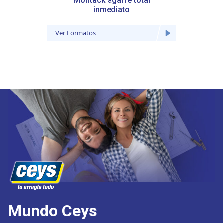
Montack agarre total
inmediato
Ver Formatos
Ver Fo
Mundo Ceys