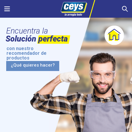
Saltar
Menu
S
al
contenido
Encuentra la
Solución perfecta
con nuestro
recomendador de
productos
¿Qué quieres hacer?