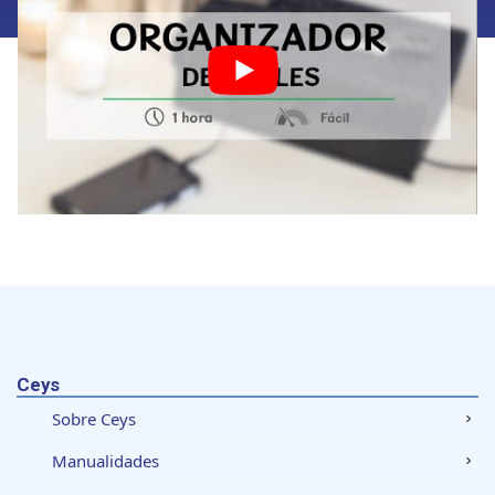
datos personales y establezca sus preferencias en la
sección de datos
. Puede cambiar o retirar su
consentimiento en cualquier momento en la Declaración
de cookies.
Las cookies de este sitio web se usan para personalizar
el contenido y los anuncios, ofrecer funciones de redes
sociales y analizar el tráfico. Además, compartimos
información sobre el uso que haga del sitio web con
nuestros partners de redes sociales, publicidad y análisis
web, quienes pueden combinarla con otra información
que les haya proporcionado o que hayan recopilado a
partir del uso que haya hecho de sus servicios.
Ceys
Sobre Ceys
Manualidades