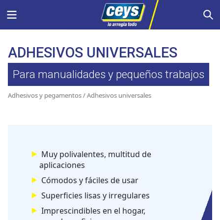
Saltar
Menu
S
al
contenido
ADHESIVOS UNIVERSALES
Para manualidades y pequeños trabajos
Adhesivos y pegamentos
/ Adhesivos universales
Muy polivalentes, multitud de
aplicaciones
Cómodos y fáciles de usar
Superficies lisas y irregulares
Imprescindibles en el hogar,