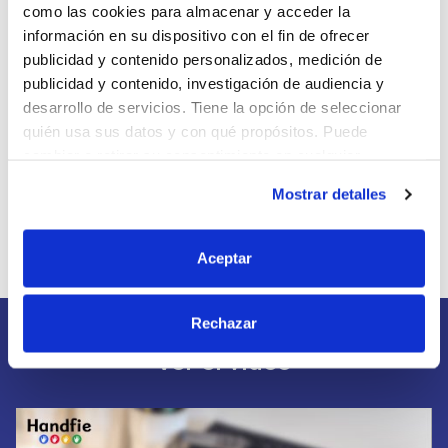
como las cookies para almacenar y acceder la
información en su dispositivo con el fin de ofrecer
publicidad y contenido personalizados, medición de
publicidad y contenido, investigación de audiencia y
desarrollo de servicios. Tiene la opción de seleccionar
Pegafácil cinta doble cara
quién usa sus datos y con qué propósitos. Puede
cambiar o retirar su consentimiento en cualquier
momento desde la Declaración de cookies o clicando en
Ver Formatos
Mostrar detalles
el Menú de consentimiento.
Si lo permite, también quisiéramos:
Aceptar
Recopilar información sobre su ubicación
geográfica que puede tener una precisión de varios
Rechazar
metros
Identificar su dispositivo analizándolo activamente
Ver el vídeo
para buscar características específicas (huellas
digitales)
Obtenga más información sobre cómo se procesan sus