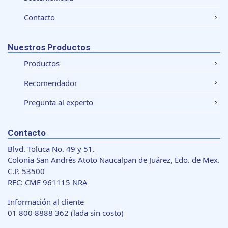
que les haya proporcionado o que hayan recopilado a
Contacto
partir del uso que haya hecho de sus servicios.
Nuestros Productos
Productos
Recomendador
Pregunta al experto
Contacto
Blvd. Toluca No. 49 y 51.
Colonia San Andrés Atoto Naucalpan de Juárez, Edo. de Mex.
C.P. 53500
RFC: CME 961115 NRA
Información al cliente
01 800 8888 362
(lada sin costo)