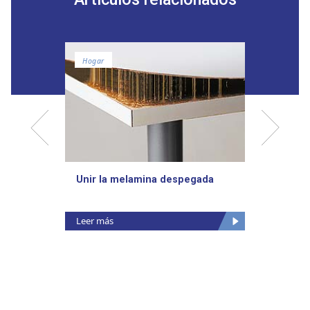
Hogar
Calzado
Unir la melamina despegada
Pegar 
Leer más
Leer m