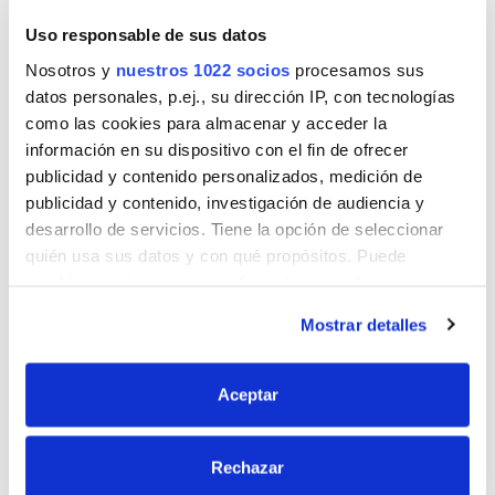
CARACTERÍSTICAS
Uso responsable de sus datos
Nosotros y
nuestros 1022 socios
procesamos sus
SUPER RESISTENTE :
datos personales, p.ej., su dirección IP, con tecnologías
como las cookies para almacenar y acceder la
Máxima resistencia de pegado (80Kg/cm2)
información en su dispositivo con el fin de ofrecer
Resiste calor y humedad (hasta 110ºC)
publicidad y contenido personalizados, medición de
publicidad y contenido, investigación de audiencia y
desarrollo de servicios. Tiene la opción de seleccionar
quién usa sus datos y con qué propósitos. Puede
cambiar o retirar su consentimiento en cualquier
momento desde la Declaración de cookies o clicando en
Mostrar detalles
Productos relacionados
el Menú de consentimiento.
Si lo permite, también quisiéramos:
Aceptar
Recopilar información sobre su ubicación
geográfica que puede tener una precisión de varios
Rechazar
metros